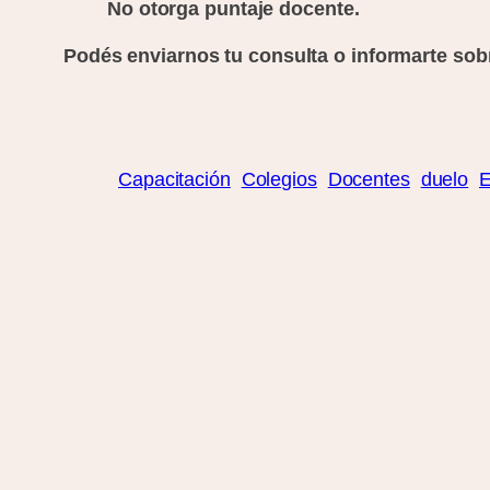
No
otorga puntaje docente.
Podés enviarnos tu consulta o informarte so
Capacitación
Colegios
Docentes
duelo
E