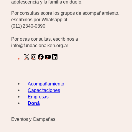
adolescencia y la familia en duelo.
Por consultas sobre los grupos de acompañamiento,
escribinos por Whatsapp al
(011) 2340-0390.
Por otras consultas, escribinos a
info@fundacionaiken.org.ar
X
I
F
Y
L
n
a
o
i
s
c
u
n
t
e
T
k
a
b
u
e
Acompañamiento
g
o
b
d
Capacitaciones
r
o
e
I
Empresas
a
k
n
Doná
m
Eventos y Campañas