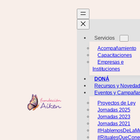
Saltar
al
contenido
Servicios
Acompañamiento
Capacitaciones
Empresas e
Instituciones
DONÁ
Recursos y Noveda
Eventos y Campaña
Proyectos de Ley
Jornadas 2025
Jornadas 2023
Jornadas 2021
#HablemosDeLaMu
#RitualesQueCone